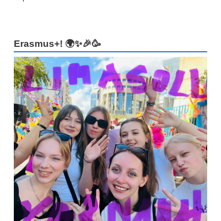
Erasmus+! 🌍✨🎉🥳