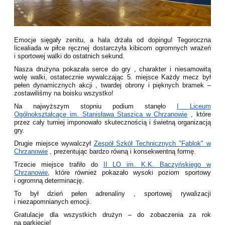
Emocje sięgały zenitu, a hala drżała od dopingu! Tegoroczna
licealiada w piłce ręcznej dostarczyła kibicom ogromnych wrażeń
i sportowej walki do ostatnich sekund.
Nasza drużyna pokazała serce do gry , charakter i niesamowitą
wolę walki, ostatecznie wywalczając 5. miejsce Każdy mecz był
pełen dynamicznych akcji , twardej obrony i pięknych bramek –
zostawiliśmy na boisku wszystko!
Na najwyższym stopniu podium stanęło
I Liceum
Ogólnokształcące im. Stanisława Staszica w Chrzanowie
, które
przez cały turniej imponowało skutecznością i świetną organizacją
gry.
Drugie miejsce wywalczył
Zespół Szkół Technicznych "Fablok" w
Chrzanowie
, prezentując bardzo równą i konsekwentną formę.
Trzecie miejsce trafiło do
II LO im. K.K. Baczyńskiego w
Chrzanowie
, które również pokazało wysoki poziom sportowy
i ogromną determinację.
To był dzień pełen adrenaliny , sportowej rywalizacji
i niezapomnianych emocji.
Gratulacje dla wszystkich drużyn – do zobaczenia za rok
na parkiecie!