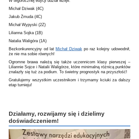
W tegorocznej edycji udział wzięli:
Michał Dziwak (4C)
Jakub Żmuda (4C)
Michał Wypyski (2Z)
Lilianna Sojka (1B)
Natalia Waligóra (1A)
Bezkonkurencyjny od lat
Michał Dziwak
po raz kolejny udowodnił,
że nie ma sobie równych!
Ogromne brawa należą się także uczennicom klasy pierwszej –
Liliannie Sojce i Natalii Waligórze, które minimalną różnicą punktów
znalazły się tuż za podium. To świetny prognostyk na przyszłość!
Gratulujemy wszystkim uczestnikom i trzymamy kciuki za dalszy
etap turnieju!
Działamy, rozwijamy się i dzielimy
doświadczeniem!