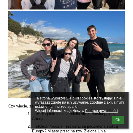
Ta strona wykorzystuje pliki cookies. Korzystając z niej 
wyrażasz zgodę na ich używanie, zgodnie z aktualnymi 
Czy wiecie, że na Cyprze…
ustawieniami przeglądarki.

Więcej informacji znajdziesz w 
Polityce prywatności
.
…według mitologii narodziła się z morskiej piany
Afrodyta.
OK
…stolica, Nicosia, jest ostatnią podzieloną stolicą
Europy? Miasto przecina tzw. Zielona Linia