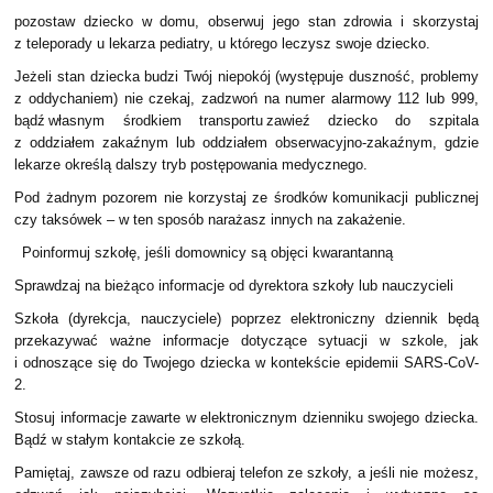
pozostaw dziecko w domu, obserwuj jego stan zdrowia i skorzystaj
z teleporady u lekarza pediatry, u którego leczysz swoje dziecko.
Jeżeli stan dziecka budzi Twój niepokój (występuje duszność, problemy
z oddychaniem) nie czekaj, zadzwoń na numer alarmowy 112 lub 999,
bądź własnym środkiem transportu zawieź dziecko do szpitala
z oddziałem zakaźnym lub oddziałem obserwacyjno-zakaźnym, gdzie
lekarze określą dalszy tryb postępowania medycznego.
Pod żadnym pozorem nie korzystaj ze środków komunikacji publicznej
czy taksówek – w ten sposób narażasz innych na zakażenie.
Poinformuj szkołę, jeśli domownicy są objęci kwarantanną
Sprawdzaj na bieżąco informacje od dyrektora szkoły lub nauczycieli
Szkoła (dyrekcja, nauczyciele) poprzez elektroniczny dziennik będą
przekazywać ważne informacje dotyczące sytuacji w szkole, jak
i odnoszące się do Twojego dziecka w kontekście epidemii SARS-CoV-
2.
Stosuj informacje zawarte w elektronicznym dzienniku swojego dziecka.
Bądź w stałym kontakcie ze szkołą.
Pamiętaj, zawsze od razu odbieraj telefon ze szkoły, a jeśli nie możesz,