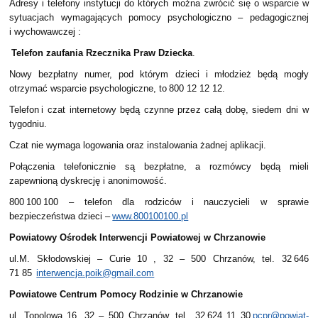
Adresy i telefony instytucji do których można zwrócić się o wsparcie w
sytuacjach wymagających pomocy psychologiczno – pedagogicznej
i wychowawczej :
Telefon zaufania Rzecznika Praw Dziecka
.
Nowy bezpłatny numer, pod którym dzieci i młodzież będą mogły
otrzymać wsparcie psychologiczne, to 800 12 12 12.
Telefon i czat internetowy będą czynne przez całą dobę, siedem dni w
tygodniu.
Czat nie wymaga logowania oraz instalowania żadnej aplikacji.
Połączenia telefonicznie są bezpłatne, a rozmówcy będą mieli
zapewnioną dyskrecję i anonimowość.
800 100 100 – telefon dla rodziców i nauczycieli w sprawie
bezpieczeństwa dzieci –
www.800100100.pl
Powiatowy Ośrodek Interwencji Powiatowej w Chrzanowie
ul.M. Skłodowskiej – Curie 10 , 32 – 500 Chrzanów, tel. 32 646
71 85
interwencja.poik@gmail.com
Powiatowe Centrum Pomocy Rodzinie w Chrzanowie
ul. Topolowa 16, 32 – 500 Chrzanów, tel. 32 624 11 30
pcpr@powiat-