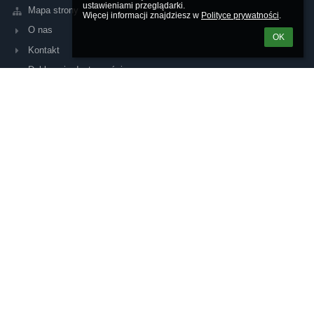
ustawieniami przeglądarki.

Mapa strony
Więcej informacji znajdziesz w 
Polityce prywatności
.
O nas
OK
Kontakt
Deklaracja dostępności
Kontakty
Zespół Szkół w Libiążu
zs@zslibiaz.edu.pl
sekretariat@zslibiaz.edu.pl
ksiegowosc@zslibiaz.edu.pl
(+32) 62-779-61 - dyrektor szkoły
(+32) 62-779-63 - sekretariat szkoły
numery wewnętrzne:
103 - księgowość
105 - sekretariat uczniowski
108 - portiernia
Fax:
32 627 79 61
32 627 79 63