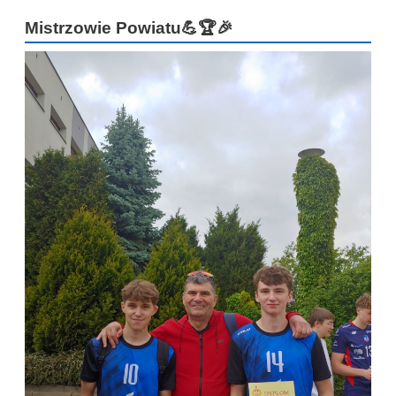
Mistrzowie Powiatu💪🏆🎉