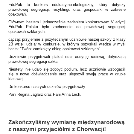
EduPak to konkurs edukacyjno-ekologiczny, który dotyczy
prawidłowej segregacji, recyklingu oraz gospodarki w zakresie
opakowań.
Głównym hasłem i jednocześnie zadaniem konkursowym V edycji
EduPak Polska było zachęcenie do prawidłowej segregacji
opakowań szklanych.
Łącząc przyjemne z pożytecznym uczniowie naszej szkoły z klasy
2B wzięli udział w konkursie, w którym pozyskali wiedzę w myśl
hasła: "Twórz zamknięty obieg opakowań szklanych".
Uczniowie przygotowali plakat oraz audycję radiową, dotyczącą
prawidłowej segregacji szkła.
Niestety, nie udało się zdobyć podium, lecz uczniowie wzbogacili
się o nowe doświadczenie oraz ulepszyli swoją pracę w grupie
klasowej.
Do konkursu naszych uczniów przygotowały:
Pani Regina Jaglarz oraz Pani Anna Lech.
Zakończyliśmy wymianę międzynarodową
z naszymi przyjaciółmi z Chorwacji!