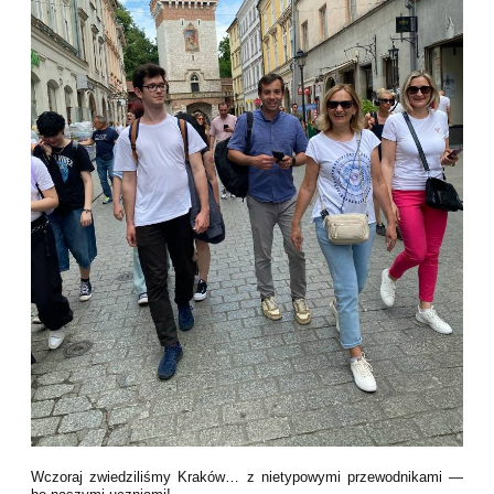
Wczoraj zwiedziliśmy Kraków… z nietypowymi przewodnikami —