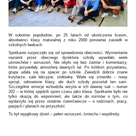
W sobotnie popołudnie, po 25 latach od ukończenia liceum,
absolwenci klasy maturalnej z roku 2000 ponownie zasiedli w
szkolnych ławkach.
Spotkanie rozpoczęło się od sprawdzenia obecności. Wymienianie
nazwisk przez obecnego dyrektora szkoły wywołało wiele
uśmiechów i wzruszeń. Nie obyło się bez żartów i komentarzy,
które przywołały atmosferę dawnych lat. Po krótkim przywitaniu,
grupa udała się na spacer po szkole. Zwiedzili dobrze znane
korytarze, sale lekcyjne, stołówkę. Wiele się zmieniło – nowy
sprzęt, odnowione klasy, ale duch szkoły pozostał ten sam.
Szczególne emocje wzbudziła wizyta w ich dawnej sali – numer
202 – w której spędzili sporo czasu jako klasa. Spotkanie było nie
tylko okazją do wspomnień, ale także do rozmów o tym, co
wydarzyło się przez ostatnie ćwierćwiecze – o rodzinach, pracy,
pasjach i planach na przyszłość.
To był wyjątkowy dzień – pełen wzruszeń, śmiechu i wspólnoty.