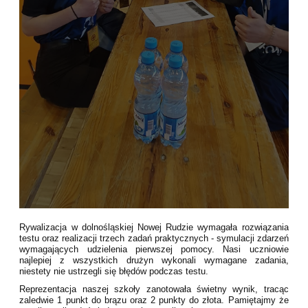
Rywalizacja w dolnośląskiej Nowej Rudzie wymagała rozwiązania
testu oraz realizacji trzech zadań praktycznych - symulacji zdarzeń
wymagających udzielenia pierwszej pomocy. Nasi uczniowie
najlepiej z wszystkich drużyn wykonali wymagane zadania,
niestety nie ustrzegli się błędów podczas testu.
Reprezentacja naszej szkoły zanotowała świetny wynik, tracąc
zaledwie 1 punkt do brązu oraz 2 punkty do złota. Pamiętajmy że