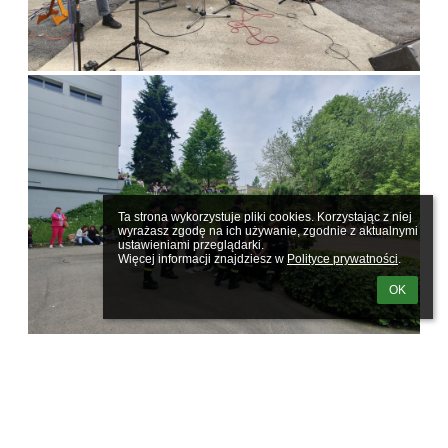
Ta strona wykorzystuje pliki cookies. Korzystając z niej 
wyrażasz zgodę na ich używanie, zgodnie z aktualnymi 
ustawieniami przeglądarki.

Więcej informacji znajdziesz w 
Polityce prywatności
.
OK