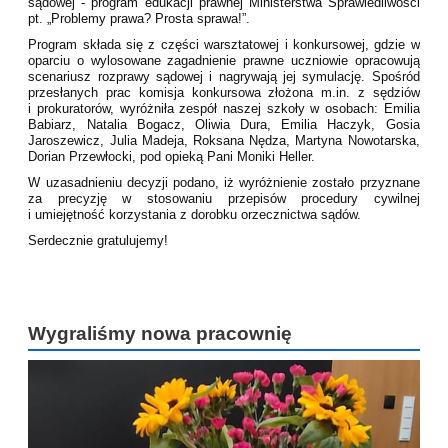
sądowej - program edukacji prawnej Ministerstwa Sprawiedliwości
pt. „Problemy prawa? Prosta sprawa!”.
Program składa się z części warsztatowej i konkursowej, gdzie w
oparciu o wylosowane zagadnienie prawne uczniowie opracowują
scenariusz rozprawy sądowej i nagrywają jej symulację. Spośród
przesłanych prac komisja konkursowa złożona m.in. z sędziów
i prokuratorów, wyróżniła zespół naszej szkoły w osobach: Emilia
Babiarz, Natalia Bogacz, Oliwia Dura, Emilia Haczyk, Gosia
Jaroszewicz, Julia Madeja, Roksana Nędza, Martyna Nowotarska,
Dorian Przewłocki, pod opieką Pani Moniki Heller.
W uzasadnieniu decyzji podano, iż wyróżnienie zostało przyznane
za precyzję w stosowaniu przepisów procedury cywilnej
i umiejętność korzystania z dorobku orzecznictwa sądów.
Serdecznie gratulujemy!
Wygraliśmy nowa pracownię